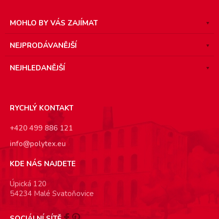
MOHLO BY VÁS ZAJÍMAT
NEJPRODÁVANĚJŠÍ
NEJHLEDANĚJŠÍ
RYCHLÝ KONTAKT
+420 499 886 121
info@polytex.eu
KDE NÁS NAJDETE
Úpická 120
54234 Malé Svatoňovice
SOCIÁLNÍ SÍTĚ