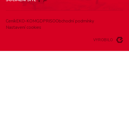
Ceník
EKO-KOM
GDPR
ISO
Obchodní podmínky
Nastavení cookies
VYROBILO