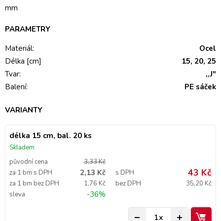
mm
PARAMETRY
Materiál:
Ocel
Délka [cm]
15, 20, 25
Tvar:
,,J"
Balení:
PE sáček
VARIANTY
délka 15 cm, bal. 20 ks
Skladem
původní cena
3,33 Kč
43 Kč
2,13 Kč
za 1 bm s DPH
s DPH
za 1 bm bez DPH
1,76 Kč
bez DPH
35,20 Kč
-36%
sleva