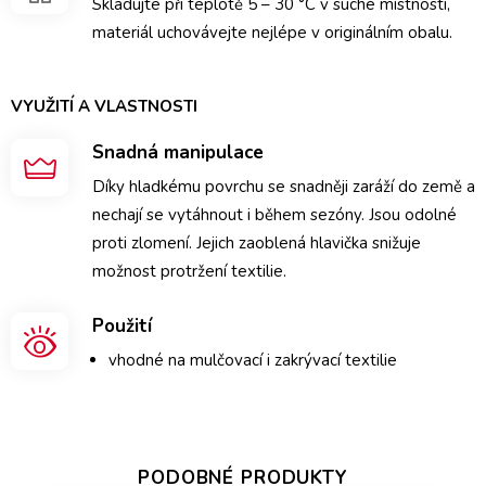
Skladujte při teplotě 5 – 30 °C v suché místnosti,
materiál uchovávejte nejlépe v originálním obalu.
VYUŽITÍ A VLASTNOSTI
Snadná manipulace
Díky hladkému povrchu se snadněji zaráží do země a
nechají se vytáhnout i během sezóny. Jsou odolné
proti zlomení. Jejich zaoblená hlavička snižuje
možnost protržení textilie.
Použití
vhodné na mulčovací i zakrývací textilie
PODOBNÉ PRODUKTY