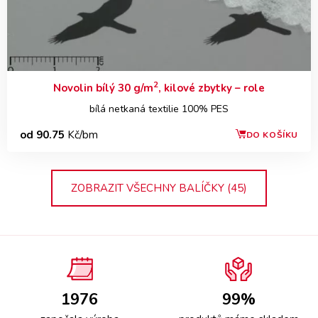
2
Novolin bílý 30 g/m
, kilové zbytky – role
bílá netkaná textilie 100% PES
od 90.75
Kč/bm
DO KOŠÍKU
ZOBRAZIT VŠECHNY BALÍČKY (45)
1976
99%