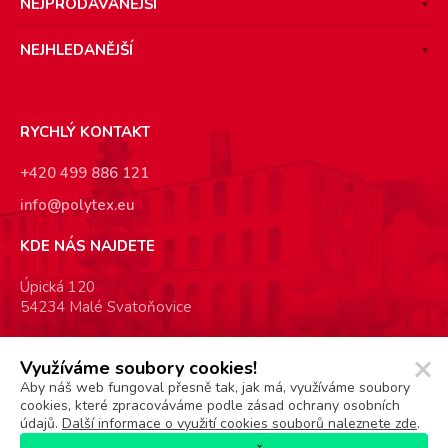
NEJPRODÁVANĚJŠÍ
NEJHLEDANĚJŠÍ
RYCHLÝ KONTAKT
+420 499 886 121
info@polytex.eu
KDE NÁS NAJDETE
Úpická 120
54234 Malé Svatoňovice
SOCIÁLNÍ SÍTĚ
Využíváme soubory cookies!
Aby náš web fungoval přesně tak, jak má, využíváme soubory
cookies, které zpracováváme podle zásad ochrany osobních
údajů.
Další informace o využití cookies souborů naleznete zde
.
Ceník
EKO-KOM
GDPR
ISO
Obchodní podmínky