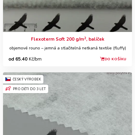
2
Flexoterm Soft 200 g/m
, balíček
objemové rouno – jemná a stlačitelná netkaná textilie (fluffy)
od 65.40
Kč/bm
DO KOŠÍKU
ČESKÝ VÝROBEK
PRO DĚTI DO 3 LET