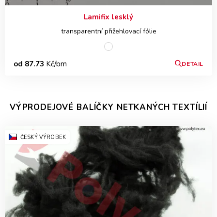
Lamifix lesklý
transparentní přižehlovací fólie
od 87.73
Kč/bm
DETAIL
VÝPRODEJOVÉ BALÍČKY NETKANÝCH TEXTÍLIÍ
ČESKÝ VÝROBEK