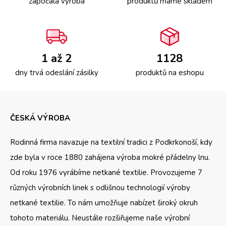
započala výroba
produktů máme skladem
1 až 2
1128
dny trvá odeslání zásilky
produktů na eshopu
ČESKÁ VÝROBA
Rodinná firma navazuje na textilní tradici z Podkrkonoší, kdy
zde byla v roce 1880 zahájena výroba mokré přádelny lnu.
Od roku 1976 vyrábíme netkané textilie. Provozujeme 7
různých výrobních linek s odlišnou technologií výroby
netkané textilie. To nám umožňuje nabízet široký okruh
tohoto materiálu. Neustále rozšiřujeme naše výrobní