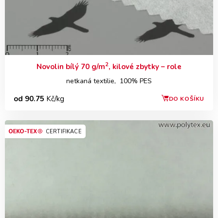
2
Novolin bílý 70 g/m
, kilové zbytky – role
netkaná textilie, 100% PES
od 90.75
Kč/kg
DO KOŠÍKU
CERTIFIKACE