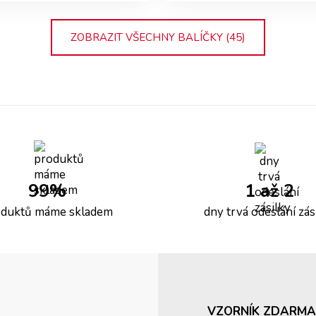
ZOBRAZIT VŠECHNY BALÍČKY (45)
99%
1 až 2
oduktů máme skladem
dny trvá odeslání zás
VZORNÍK ZDARMA