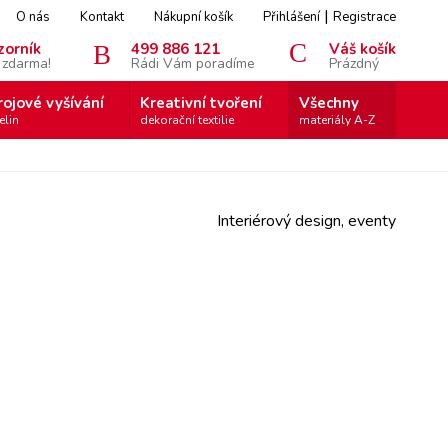
|
O nás
Kontakt
Nákupní košík
Přihlášení
Registrace
zorník
499 886 121
Váš košík
 zdarma!
Rádi Vám poradíme
Prázdný
rojové vyšívání
Kreativní tvoření
Všechny
elin
dekorační textilie
materiály A-Z