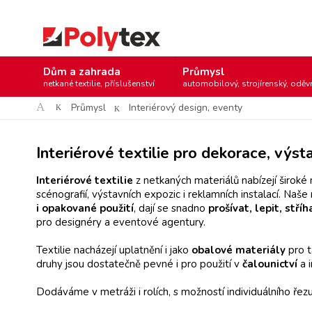
Dům a zahrada
Průmysl
netkané textilie, příslušenství
automobilový, strojírenský, oděvn
Průmysl
Interiérový design, eventy
Interiérové textilie pro dekorace, výst
Interiérové textilie
z netkaných materiálů nabízejí široké 
scénografií, výstavních expozic i reklamních instalací. Naš
i opakované použití
, dají se snadno
prošívat, lepit, stří
pro designéry a eventové agentury.
Textilie nacházejí uplatnění i jako
obalové materiály
pro t
druhy jsou dostatečně pevné i pro použití v
čalounictví
a 
Dodáváme v metráži i rolích, s možností individuálního řez