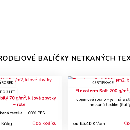
RODEJOVÉ BALÍČKY NETKANÝCH TEXT
VÝROBEK
CERTIFIKACE
2
Flexoterm Soft 200 g/m
 DO 3 LET
2
bílý 70 g/m
, kilové zbytky
objemové rouno – jemná a stl
– role
netkaná textilie (fluff
kaná textilie, 100% PES
Kč/kg
od 65.40
Kč/bm
DO KOŠÍKU
D