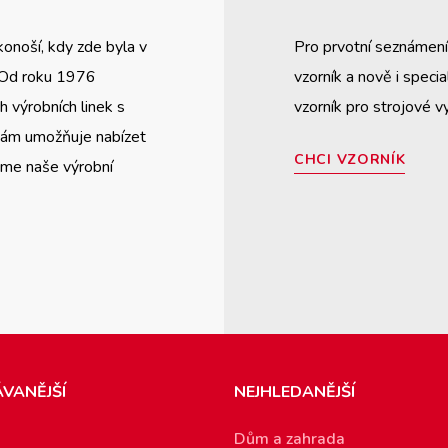
konoší, kdy zde byla v
Pro prvotní seznámení 
 Od roku 1976
vzorník a nově i speci
 výrobních linek s
vzorník pro strojové vy
 nám umožňuje nabízet
CHCI VZORNÍK
jeme naše výrobní
VANĚJŠÍ
NEJHLEDANĚJŠÍ
Dům a zahrada