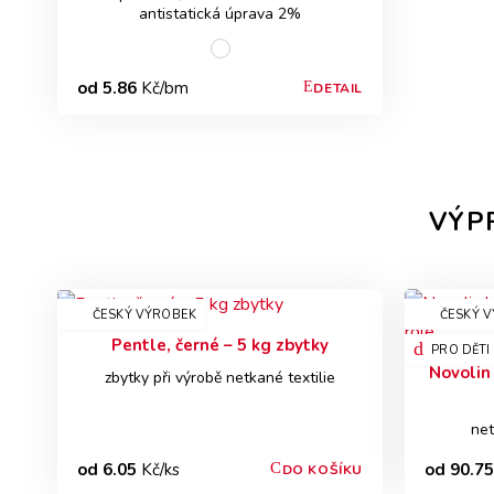
antistatická úprava 2%
od 5.86
Kč/bm
DETAIL
VÝP
ČESKÝ VÝROBEK
ČESKÝ 
Pentle, černé – 5 kg zbytky
PRO DĚTI
Novolin 
zbytky při výrobě netkané textilie
net
od 6.05
Kč/ks
od 90.75
DO KOŠÍKU