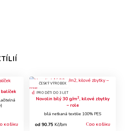
ÍLIÍ
ČESKÝ VÝROBEK
, balíček
PRO DĚTI DO 3 LET
2
Novolin bílý 30 g/m
, kilové zbytky
ačitelná
– role
y)
bílá netkaná textilie 100% PES
od 90.75
Kč/bm
O KOŠÍKU
DO KOŠÍKU