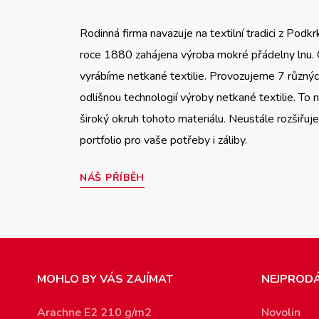
Rodinná firma navazuje na textilní tradici z Podkr
roce 1880 zahájena výroba mokré přádelny lnu.
vyrábíme netkané textilie. Provozujeme 7 různých
odlišnou technologií výroby netkané textilie. To
široký okruh tohoto materiálu. Neustále rozšiřu
portfolio pro vaše potřeby i záliby.
NÁŠ PŘÍBĚH
MOHLO BY VÁS ZAJÍMAT
NEJPRODÁ
Arachne E2 210 g/m2
Novolin