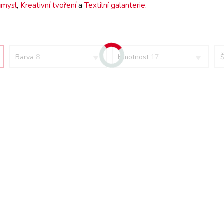
růmysl
,
Kreativní tvoření
a
Textilní galanterie
.
Barva
8
Hmotnost
17