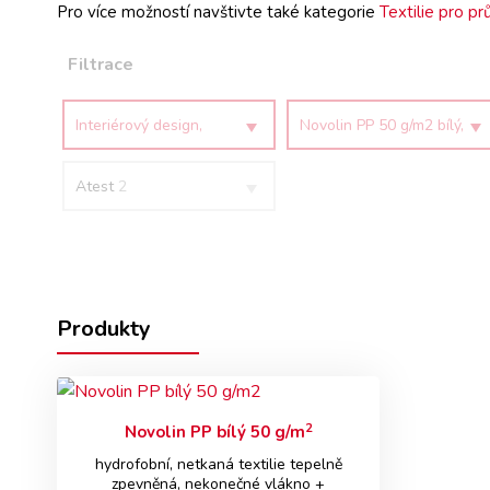
Pro více možností navštivte také kategorie
Textilie pro p
Filtrace
Interiérový design,
Novolin PP 50 g/m2 bílý,
eventy
antistatická úprava
Atest
2
Produkty
2
Novolin PP bílý 50 g/m
hydrofobní, netkaná textilie tepelně
zpevněná, nekonečné vlákno +