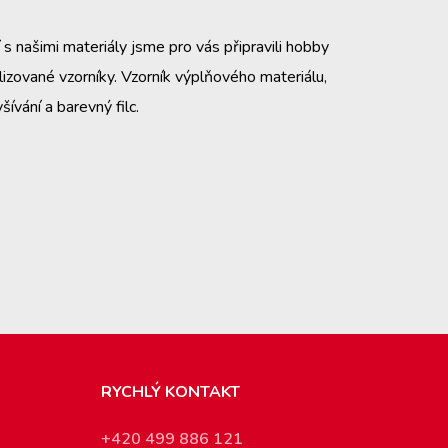
s našimi materiály jsme pro vás připravili hobby
alizované vzorníky. Vzorník výplňového materiálu,
šívání a barevný filc.
RYCHLÝ KONTAKT
+420 499 886 121