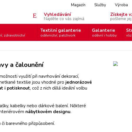
Magazín
Služby
Výroba
Vyhledávání
Získejte v
Najděte co vás zajímá
pošleme jej
Textilní galanterie
Galanterie
St
í, zdravotnictví
oděvnictví, patchvork
oděvní i hobby
vliz
avy a čalounění
možnosti využití při navrhování dekorací,
e netkané textilie jsou vhodné pro
jednorázové
hat i potisknout
, což z nich dělá ideální volbu
ašky, kabelky nebo dárkové balení. Některé
interiérovém
nábytkovém designu
.
u či barevného přizpůsobení.