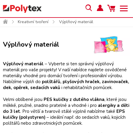
Kreativní tvoření
Výplňový materiál
Výplňový materiál
Výplňový materiál
– Vyberte si ten správný výplňový
materiál pro vaše projekty! V naší nabídce najdete osvědčené
materiály vhodné pro domácí tvoření i profesionální výrobu.
Nabízíme výplň do
polštářů, plyšových hraček, zavinovaček,
dek, opěrek, sedacích vaků
i rehabilitačních pomůcek.
Velmi oblíbené jsou
PES kuličky z dutého vlákna
, které jsou
měkké, pružné, snadno pratelné a vhodné i pro
alergiky a děti
do 3 let
. Pro větší a tvarově stálé výplně nabízíme také
EPS
kuličky (polystyren)
– ideální např. do sedacích vaků, kojicích
polštářů nebo zdravotnických pomůcek.