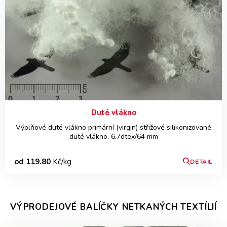
Duté vlákno
Výplňové duté vlákno primární (virgin) střižové silikonizované
duté vlákno, 6,7dtex/64 mm
od 119.80
Kč/kg
DETAIL
VÝPRODEJOVÉ BALÍČKY NETKANÝCH TEXTÍLIÍ