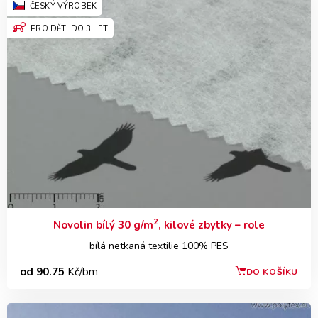
ČESKÝ VÝROBEK
PRO DĚTI DO 3 LET
2
Novolin bílý 30 g/m
, kilové zbytky – role
bílá netkaná textilie 100% PES
od 90.75
Kč/bm
DO KOŠÍKU