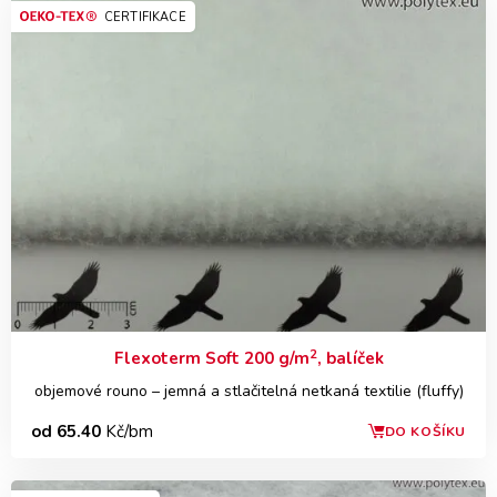
CERTIFIKACE
2
Flexoterm Soft 200 g/m
, balíček
objemové rouno – jemná a stlačitelná netkaná textilie (fluffy)
od 65.40
Kč/bm
DO KOŠÍKU