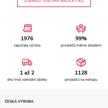
ZOBRAZIT VŠECHNY BALÍČKY (41)
1976
99%
započala výroba
produktů máme skladem
1 až 2
1128
dny trvá odeslání zásilky
produktů na eshopu
ČESKÁ VÝROBA