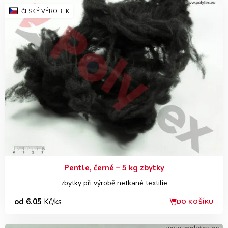
ČESKÝ VÝROBEK
Pentle, černé – 5 kg zbytky
zbytky při výrobě netkané textilie
od 6.05
Kč/ks
DO KOŠÍKU