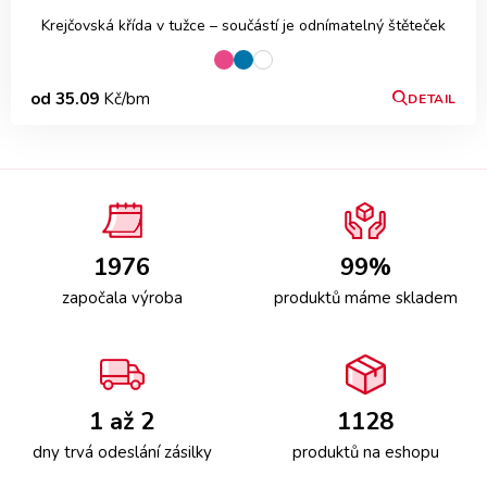
Krejčovská křída v tužce – součástí je odnímatelný štěteček
od 35.09
Kč/bm
DETAIL
1976
99%
započala výroba
produktů máme skladem
1 až 2
1128
dny trvá odeslání zásilky
produktů na eshopu