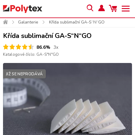
Galanterie
Křída sublimační GA-S“N“GO
Křída sublimační GA-S“N“GO
86.6%
3x
Katalogové číslo:
GA-S"N"GO
JIŽ SE NEPRODÁVÁ