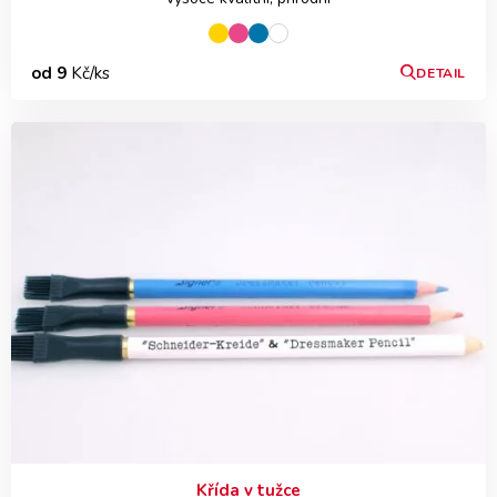
od 9
Kč/ks
DETAIL
Křída v tužce