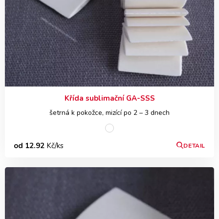
Křída sublimační GA-SSS
šetrná k pokožce, mizící po 2 – 3 dnech
od 12.92
Kč/ks
DETAIL