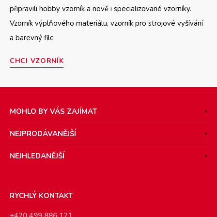
připravili hobby vzorník a nově i specializované vzorníky.
Vzorník výplňového materiálu, vzorník pro strojové vyšívání
a barevný filc.
CHCI VZORNÍK
MOHLO BY VÁS ZAJÍMAT
NEJPRODÁVANĚJŠÍ
NEJHLEDANĚJŠÍ
RYCHLÝ KONTAKT
+420 499 886 121