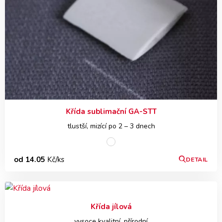
Křída sublimační GA-STT
tlustší, mizící po 2 – 3 dnech
od 14.05
Kč/ks
DETAIL
Křída jílová
vysoce kvalitní, přírodní