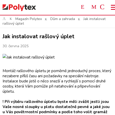
Magazín Polytex
Dům a zahrada
Jak instalovat
rašlový úplet
Jak instalovat rašlový úplet
30. června 2025
Montáž rašlového úpletu je poměrně jednoduchý proces, který
nezabere příliš času ani požadavky na speciální nástroje.
Instalace bude jistě o něco snazší a rychlejší s pomocí druhé
osoby, která Vám pomůže při natahování a připevňování
úpletu.
! Při výběru rašlového úpletu byste měli zvážit jestli jsou
Vaše nosné sloupky u plotu dostatečně pevné a jaké jsou
u Vás povětrnostní podmínky a podle toho volit gramáž