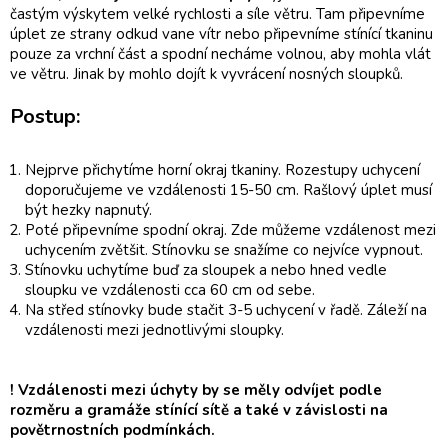
častým výskytem velké rychlosti a síle větru. Tam připevníme
úplet ze strany odkud vane vítr nebo připevníme stínící tkaninu
pouze za vrchní část a spodní necháme volnou, aby mohla vlát
ve větru. Jinak by mohlo dojít k vyvrácení nosných sloupků.
Postup:
Nejprve přichytíme horní okraj tkaniny. Rozestupy uchycení
doporučujeme ve vzdálenosti 15-50 cm. Rašlový úplet musí
být hezky napnutý.
Poté připevníme spodní okraj. Zde můžeme vzdálenost mezi
uchycením zvětšit. Stínovku se snažíme co nejvíce vypnout.
Stínovku uchytíme buď za sloupek a nebo hned vedle
sloupku ve vzdálenosti cca 60 cm od sebe.
Na střed stínovky bude stačit 3-5 uchycení v řadě. Záleží na
vzdálenosti mezi jednotlivými sloupky.
! Vzdálenosti mezi úchyty by se měly odvíjet podle
rozměru a gramáže stínící sítě a také v závislosti na
povětrnostních podmínkách.