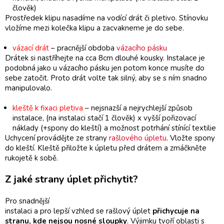
člověk)
Prostředek klipu nasadíme na vodící drát či pletivo. Stínovku
vložíme mezi kolečka klipu a zacvakneme je do sebe.
vázací drát
– pracnější obdoba
vázacího pásku
Drátek si nastříhejte na cca 8cm dlouhé kousky. Instalace je
podobná jako u vázacího pásku jen potom konce musíte do
sebe zatočit. Proto drát volte tak silný, aby se s ním snadno
manipulovalo.
kleště k fixaci pletiva
– nejsnazší a nejrychlejší způsob
instalace, (na instalaci stačí 1 člověk) x vyšší pořizovací
náklady (+spony do kleští) a možnost potrhání stínící textilie
Uchycení provádějte ze strany
rašlového úpletu
. Vložte spony
do kleští. Kleště přiložte k úpletu před drátem a zmáčkněte
rukojetě k sobě.
Z jaké strany úplet přichytit?
Pro snadnější
instalaci a pro lepší vzhled se rašlový úplet
přichycuje na
stranu, kde nejsou nosné sloupky
. Výjimku tvoří oblasti s