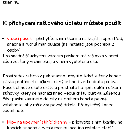
tkaniny.
K přichycení rašlového úpletu můžete použít:
vázací pásek
– přichytíte s ním tkaninu na krajích i uprostřed,
snadná a rychlá manipulace (na instalaci jsou potřeba 2
osoby)
Pro snadnější uchycení vázacím páskem má rašlovka v horní
části zesílený vrchní okraj a v něm vypletená oka.
Prostředek rašlovky pak snadno uchytíte, když zúžený konec
pásku protáhnete očkem, který je hned vedle drátu pletiva.
Pásek ohnete okolo drátu a prostrčíte ho zpět dalším očkem
stínovky, který se nachází hned vedle drátu pletiva. Zúženou
část pásku zasunete do díry na druhém konci a pevně
zatáhnete, aby rašlovka pevně držela. Přebytečný konec
zastřihnete.
klipy na upevnění stínící tkaniny
– přichytíte s ním tkaninu na
koncích, snadná a rychlá manipulace (na instalaci stačí 1