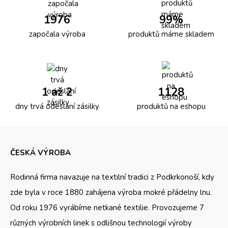
1976
99%
započala výroba
produktů máme skladem
1 až 2
1128
dny trvá odeslání zásilky
produktů na eshopu
ČESKÁ VÝROBA
Rodinná firma navazuje na textilní tradici z Podkrkonoší, kdy
zde byla v roce 1880 zahájena výroba mokré přádelny lnu.
Od roku 1976 vyrábíme netkané textilie. Provozujeme 7
různých výrobních linek s odlišnou technologií výroby